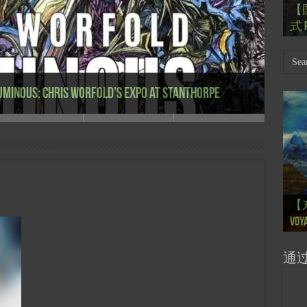
【
Th
【国
【
【
【
式 R
岁
Mar
肯尼迪
肯尼迪
林
Thierry Mugler 蒂埃里.穆勒 去世,
旅推荐会” Malaisie fait la
藝術交流展 AAAN’s expo at
“南方答案” – 金砖峰会世界回响
is Worfold’s expo at Stanthorpe
【
【
【
【
【
【
【
【
【
【一
【一
大剧院
会” S
【
巴
的“
桥展】
Voya
Ton
Ton
anné
Pain
Pain
d’Uk
Févr
月12
chin
sur
org
通