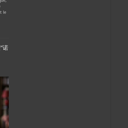
que,
e
 le
”诺