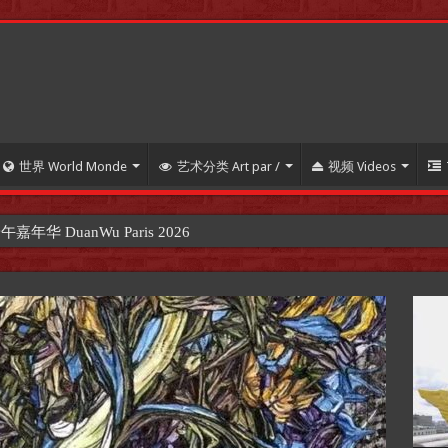
世界 World Monde
艺术分类 Art par /
视频 Videos
 DuanWu Paris 2026
【