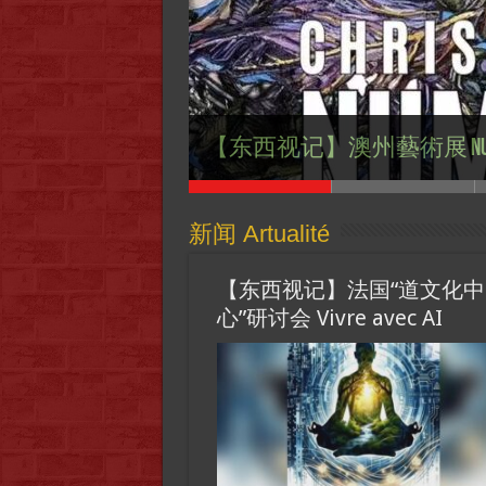
【国际参考】”戏剧性“服装设计师 
【东西视记】马来西亚大使馆举行“文
【东西视记】澳亞藝術交流協會舉辦
【东西视记】世界百年变局之
【东西视记】澳州藝術展 Numinous: Chr
享年 73岁
promotion de son pays
Brisbane
Sommet des BRICS à Kazan
新闻 Artualité
【东西视记】法国“道文化中
心”研讨会 Vivre avec AI