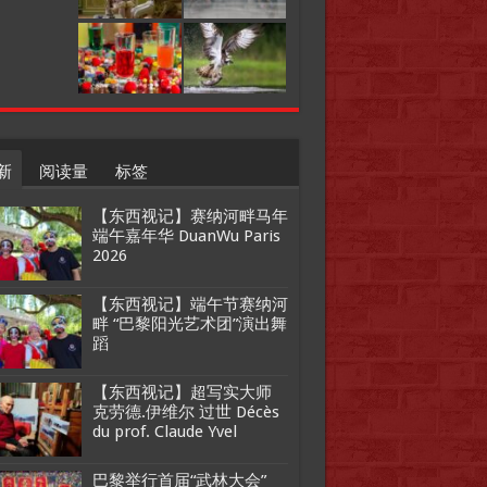
新
阅读量
标签
【东西视记】赛纳河畔马年
端午嘉年华 DuanWu Paris
2026
【东西视记】端午节赛纳河
畔 “巴黎阳光艺术团”演出舞
蹈
【东西视记】超写实大师
克劳德.伊维尔 过世 Décès
du prof. Claude Yvel
巴黎举行首届“武林大会”