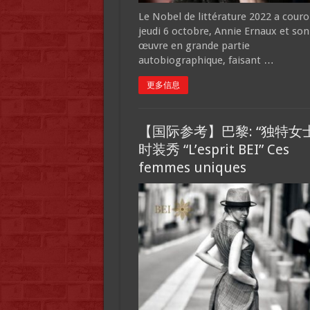
Le Nobel de littérature 2022 a cour
jeudi 6 octobre, Annie Ernaux et son
œuvre en grande partie
autobiographique, faisant …
更多信息
【国际参考】巴黎: “独特女士
时装秀 “L’esprit BEI” Ces
femmes uniques