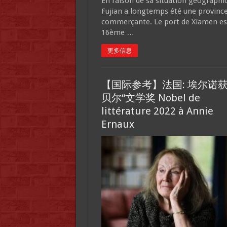
En raison de sa situation géographi
Fujian a longtemps été une provinc
commerçante. Le port de Xiamen est
16ème …
更多信息
【国际参考】法国: 埃尔诺获
贝尔“文学奖 Nobel de
littérature 2022 à Annie
Ernaux