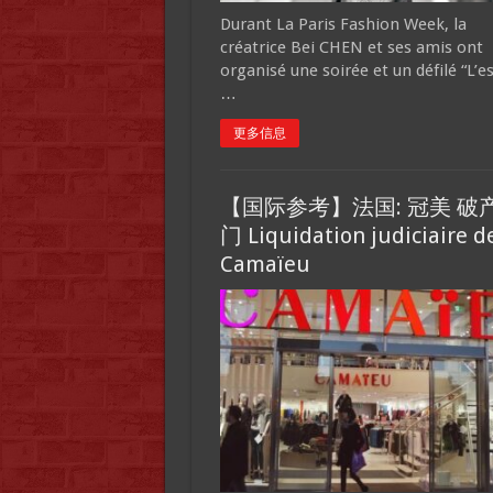
Durant La Paris Fashion Week, la
créatrice Bei CHEN et ses amis ont
organisé une soirée et un défilé “L’es
…
更多信息
【国际参考】法国: 冠美 破
门 Liquidation judiciaire d
Camaïeu