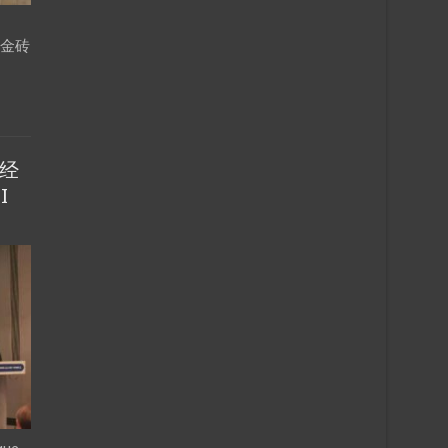
场金砖
经
I