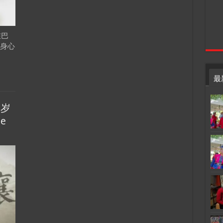
在巴
的身心
最
贺岁
e