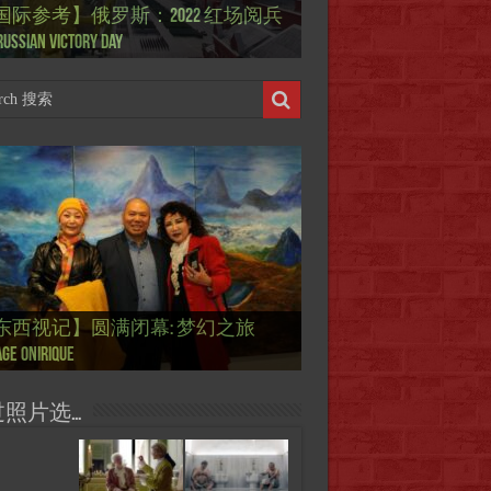
国际参考】俄罗斯：2022 红场阅兵
ierry Mugler 蒂埃里.穆勒 去世, 享年 73
际参考】海湖庄园: Xi & Trump 内幕
东西视记】1937年的毕加索, 海明威,
东西视记】1937年的毕加索, 海明威,
东西视记】1961年4月12日 尤里·加加
ussian Victory Day
-a-Lago leak
 1937 – La fin de l’innocence (2/2)
 1937 – La fin de l’innocence (1/2)
 成为第一“太空人”
国际参考】芭蕾舞: 天鹅湖 乌克兰
国际参考】巴黎政府举行“新年晚
东西视记】法国电影: “中国人占领
东西视记】时装秀：巴黎时装界
东西视记】法国“复兴会”式【艺术
东西视记】圆满闭幕: 梦幻之旅
东西视记】开幕：唐恽鉎 Michel
东西视记】展讯：唐恽鉎 Michel
跨年晚会】祝各位 佳年快乐 Bonne
画一故事】唐恽鉎 Michel Tong One
画一故事】林象元 Lin XiangYuan One
版 Le lac des cygnes – Opéra national
oirée musicale à la mairie du 13e le 8
国际参考】巴黎“艺术之都”展将于2
黎”，一种法国幽默与“预言” Les
顽童”与“不屈者” John Galliano le
 Expo. que “RENAISSANCE” aurait pu
ge onirique
g, 梦幻之旅 Voyage onirique
g, 梦幻之旅 Voyage onirique
e 2023, Le feu d’artifice de Paris
ting One Story
ting One Story
raine
ier
日揭幕 Art Capital s’ouvre le 12 Février
ois à Paris de J.Yanne
doué de la mode
aniser
过照片选…