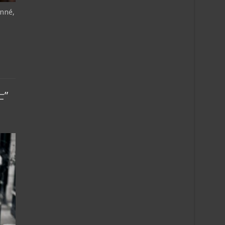
onné,
”