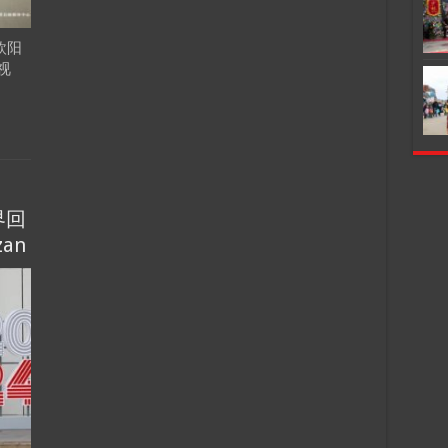
欧阳
视
界回
zan