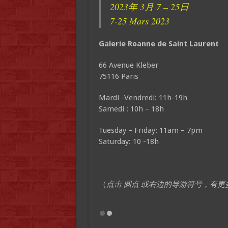
2023年 3月 7 – 25日
7-25 Mars 2023
Galerie Roanne de Saint Laurent
66 Avenue Kleber
75116 Paris
Mardi -Vendredi: 11h-19h
Samedi : 10h – 18h
Tuesday – Friday: 11am – 7pm
Saturday: 10 -18h
（
点击 圆点 或右边的导游符号，有更