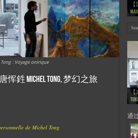
【
Th
【国
【
【
【
式 R
岁
Mar
肯尼迪
肯尼迪
林
 Tong : Voyage onirique
Michel Tong, 梦幻之旅
【
【
【
【
【
【
【
【
【
【一
【一
大剧院
会” S
【
巴
的“
桥展】
Voya
Ton
Ton
anné
Pain
Pain
d’Uk
Févr
月12
chin
sur
org
通
personnelle de Michel Tong