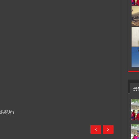
最
多图片
）