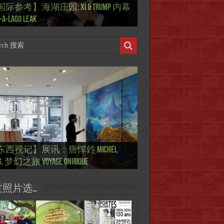
国际参考】俄罗斯：2022 红场阅兵
ierry Mugler 蒂埃里.穆勒 去世, 享年 73
际参考】海湖庄园: Xi & Trump 内幕
东西视记】1937年的毕加索, 海明威,
东西视记】1937年的毕加索, 海明威,
东西视记】1961年4月12日 尤里·加加
ussian Victory Day
-a-Lago leak
 1937 – La fin de l’innocence (2/2)
 1937 – La fin de l’innocence (1/2)
 成为第一“太空人”
国际参考】芭蕾舞: 天鹅湖 乌克兰
国际参考】巴黎政府举行“新年晚
东西视记】法国电影: “中国人占领
东西视记】时装秀：巴黎时装界
东西视记】法国“复兴会”式【艺术
东西视记】圆满闭幕: 梦幻之旅
东西视记】开幕：唐恽鉎 Michel
东西视记】展讯：唐恽鉎 Michel
跨年晚会】祝各位 佳年快乐 Bonne
画一故事】唐恽鉎 Michel Tong One
画一故事】林象元 Lin XiangYuan One
版 Le lac des cygnes – Opéra national
oirée musicale à la mairie du 13e le 8
国际参考】巴黎“艺术之都”展将于2
黎”，一种法国幽默与“预言” Les
顽童”与“不屈者” John Galliano le
 Expo. que “RENAISSANCE” aurait pu
ge onirique
g, 梦幻之旅 Voyage onirique
g, 梦幻之旅 Voyage onirique
e 2023, Le feu d’artifice de Paris
ting One Story
ting One Story
raine
ier
日揭幕 Art Capital s’ouvre le 12 Février
ois à Paris de J.Yanne
doué de la mode
aniser
过照片选…