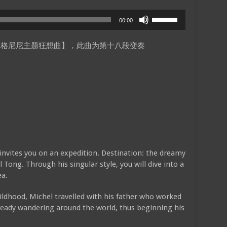
Use
00:00
Up/Down
Arrow
帕格尼尼主题狂想曲】，此曲为第十八段变奏
keys
to
increase
or
decrease
volume.
invites you on an expedition. Destination: the dreamy
 Tong. Through his singular style, you will dive into a
ea.
ldhood, Michel travelled with his father who worked
ready wandering around the world, thus beginning his