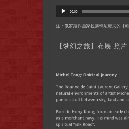
Audio
00:00
Player
注：俄罗斯作曲家拉赫玛尼诺夫的【
【梦幻之旅】布展 照片
Michel Tong: Onirical journey
The Roanne de Saint Laurent Gallery 
natural environments of artist Michel
poetic stroll between sky, land and s
Born in Hong Kong, from an early chi
as a merchant navy. His mind was al
spiritual “Silk Road”.