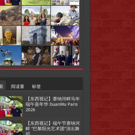
新
阅读量
标签
【东西视记】赛纳河畔马年
端午嘉年华 DuanWu Paris
2026
【东西视记】端午节赛纳河
畔 “巴黎阳光艺术团”演出舞
蹈