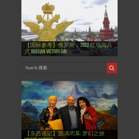
【国际参考】”戏剧性“服装设计师
【国际参考】俄罗斯：2022 红场阅兵
Thierry Mugler 蒂埃里.穆勒 去世, 享年 73
【国际参考】海湖庄园: Xi & Trump 内幕
【东西视记】1937年的毕加索, 海明威,
【东西视记】1937年的毕加索, 海明威,
【东西视记】1961年4月12日 尤里·加加
式 Russian Victory Day
岁
Mar-a-Lago leak
肯尼迪 1937 – La fin de l’innocence (2/2)
肯尼迪 1937 – La fin de l’innocence (1/2)
林 成为第一“太空人”
【国际参考】芭蕾舞: 天鹅湖 乌克兰
【国际参考】巴黎政府举行“新年晚
【东西视记】法国电影: “中国人占领
【东西视记】时装秀：巴黎时装界
【东西视记】法国“复兴会”式【艺术
【东西视记】圆满闭幕: 梦幻之旅
【东西视记】开幕：唐恽鉎 Michel
【东西视记】展讯：唐恽鉎 Michel
【跨年晚会】祝各位 佳年快乐 Bonne
【一画一故事】唐恽鉎 Michel Tong One
【一画一故事】林象元 Lin XiangYuan One
大剧院版 Le lac des cygnes – Opéra national
会” Soirée musicale à la mairie du 13e le 8
【国际参考】巴黎“艺术之都”展将于2
巴黎”，一种法国幽默与“预言” Les
的“顽童”与“不屈者” John Galliano le
桥展】 Expo. que “RENAISSANCE” aurait pu