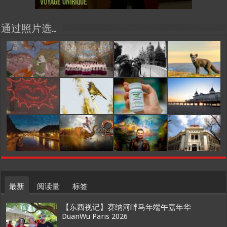
Voyage onirique
Tong, 梦幻之旅 Voyage onirique
Tong, 梦幻之旅 Voyage onirique
année 2023, Le feu d’artifice de Paris
Painting One Story
Painting One Story
d’Ukraine
Février
月12日揭幕 Art Capital s’ouvre le 12 Février
chinois à Paris de J.Yanne
surdoué de la mode
organiser
通过照片选…
最新
阅读量
标签
【东西视记】赛纳河畔马年端午嘉年华
DuanWu Paris 2026