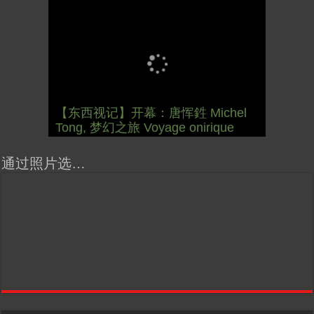
【跨年晚会】祝各位 佳年快乐
【国际参考】芭蕾舞: 天鹅湖 乌克兰
【国际参考】巴黎政府举行“新年晚
【国际参考】巴黎“艺术之都”展将于
【东西视记】法国电影: “中国人占领
【东西视记】时装秀：巴黎时装界
【东西视记】法国“复兴会”式【艺术
【东西视记】圆满闭幕: 梦幻之旅
【东西视记】开幕：唐恽鉎 Michel
【东西视记】展讯：唐恽鉎 Michel
Bonne année 2023, Le feu d’artifice
【一画一故事】唐恽鉎 Michel Tong
【一画一故事】林象元 Lin
大剧院版 Le lac des cygnes –
会” Soirée musicale à la mairie du
2月12日揭幕 Art Capital s’ouvre le
巴黎”，一种法国幽默与“预言” Les
的“顽童”与“不屈者” John Galliano le
桥展】 Expo. que “RENAISSANCE”
Voyage onirique
Tong, 梦幻之旅 Voyage onirique
Tong, 梦幻之旅 Voyage onirique
de Paris
One Painting One Story
XiangYuan One Painting One Story
Opéra national d’Ukraine
13e le 8 Février
12 Février
chinois à Paris de J.Yanne
surdoué de la mode
aurait pu organiser
通过照片选…