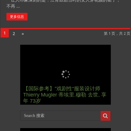
不再 ...
更多信息
1
2
»
第 1 页，共 2 页
【国际参考】”戏剧性“服装设计师
【东西视记】1937年的毕加索, 海明
【东西视记】1937年的毕加索, 海明
【国际参考】俄罗斯：2022 红场阅
Thierry Mugler 蒂埃里.穆勒 去世, 享
【国际参考】海湖庄园: Xi & Trump
威, 肯尼迪 1937 – La fin de
威, 肯尼迪 1937 – La fin de
【东西视记】1961年4月12日 尤里·
兵式 Russian Victory Day
年 73岁
内幕 Mar-a-Lago leak
l’innocence (2/2)
l’innocence (1/2)
加加林 成为第一“太空人”