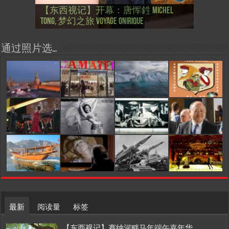
【国际参考】芭蕾舞: 天鹅湖 乌克兰
【国际参考】巴黎政府举行“新年晚
【东西视记】法国电影: “中国人占领
【东西视记】时装秀：巴黎时装界
【东西视记】法国“复兴会”式【艺术
【东西视记】圆满闭幕: 梦幻之旅
【东西视记】开幕：唐恽鉎 Michel
【东西视记】展讯：唐恽鉎 Michel
【跨年晚会】祝各位 佳年快乐 Bonne
【一画一故事】唐恽鉎 Michel Tong One
【一画一故事】林象元 Lin XiangYuan One
大剧院版 Le lac des cygnes – Opéra national
会” Soirée musicale à la mairie du 13e le 8
【国际参考】巴黎“艺术之都”展将于2
巴黎”，一种法国幽默与“预言” Les
的“顽童”与“不屈者” John Galliano le
桥展】 Expo. que “RENAISSANCE” aurait pu
Voyage onirique
Tong, 梦幻之旅 Voyage onirique
Tong, 梦幻之旅 Voyage onirique
année 2023, Le feu d’artifice de Paris
Painting One Story
Painting One Story
d’Ukraine
Février
月12日揭幕 Art Capital s’ouvre le 12 Février
chinois à Paris de J.Yanne
surdoué de la mode
organiser
通过照片选…
最新
阅读量
标签
【东西视记】赛纳河畔马年端午嘉年华