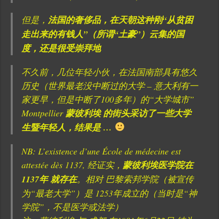
但是，
法国的奢侈品，在天朝这种刚“从贫困
走出来的有钱人”（所谓“土豪”）云集的国
度，还是很受崇拜地
不久前，几位年轻小伙，在法国南部具有悠久
历史（世界最老没中断过的大学 – 意大利有一
家更早，但是中断了100多年）的“大学城市”
Montpellier
蒙彼利埃 的街头采访了一些大学
生暨年轻人，结果是 …
NB: L’existence d’une École de médecine est
attestée dès 1137, 经证实，
蒙彼利埃医学院在
1137年 就存在
。相对 巴黎索邦学院（被宣传
为“最老大学”）是 1253年成立的（当时是“神
学院”，不是医学或法学）