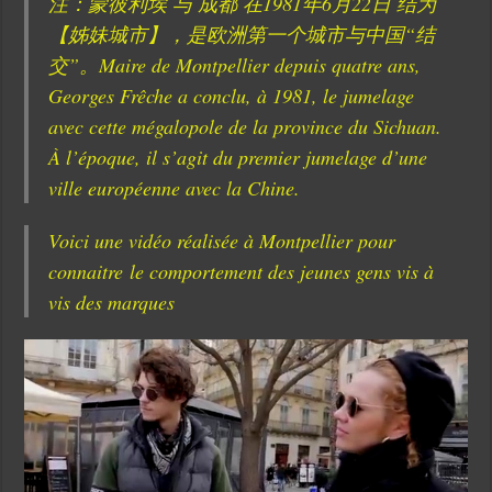
注：蒙彼利埃 与 成都 在1981年6月22日 结为
【姊妹城市】，是欧洲第一个城市与中国“结
交”。Maire de Montpellier depuis quatre ans,
Georges Frêche a conclu, à 1981, le jumelage
avec cette mégalopole de la province du Sichuan.
À l’époque, il s’agit du premier jumelage d’une
ville européenne avec la Chine.
Voici une vidéo réalisée à Montpellier pour
connaitre le comportement des jeunes gens vis à
vis des marques