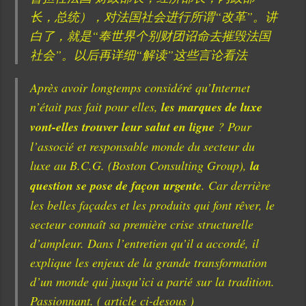
长，总统），对法国社会进行所谓“改革”。讲
白了，就是“奉世界个别财团诏命去摧毁法国
社会”。以后再详细“解读”这些言论看法
Après avoir longtemps considéré qu’Internet
n’était pas fait pour elles,
les marques de luxe
vont-elles trouver leur salut en ligne
? Pour
l’associé et responsable monde du secteur du
luxe au B.C.G. (Boston Consulting Group),
la
question se pose de façon urgente
. Car derrière
les belles façades et les produits qui font rêver, le
secteur connaît sa première crise structurelle
d’ampleur. Dans l’entretien qu’il a accordé, il
explique les enjeux de la grande transformation
d’un monde qui jusqu’ici a parié sur la tradition.
Passionnant. ( article ci-desous )