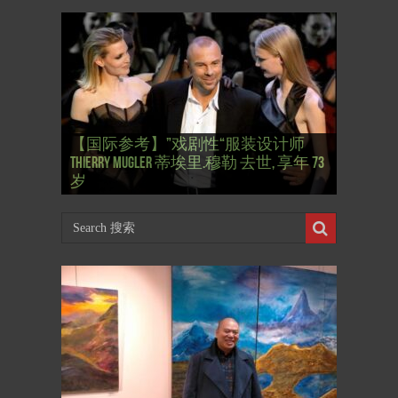
【国际参考】”戏剧性“服装设计师
【国际参考】俄罗斯：2022 红场阅兵
Thierry Mugler 蒂埃里.穆勒 去世, 享年 73
【国际参考】海湖庄园: Xi & Trump 内幕
【东西视记】1937年的毕加索, 海明威,
【东西视记】1937年的毕加索, 海明威,
【东西视记】1961年4月12日 尤里·加加
式 Russian Victory Day
岁
Mar-a-Lago leak
肯尼迪 1937 – La fin de l’innocence (2/2)
肯尼迪 1937 – La fin de l’innocence (1/2)
林 成为第一“太空人”