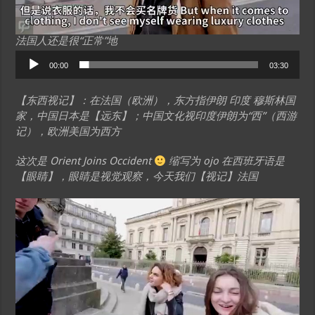
法国人还是很“正常”地
Audio
00:00
03:30
Player
【东西视记】：在法国（欧洲），东方指伊朗 印度 穆斯林国
家，中国日本是【远东】；中国文化视印度伊朗为“西”（西游
记），欧洲美国为西方
这次是 Orient Joins Occident
缩写为 ojo 在西班牙语是
【眼睛】，眼睛是视觉观察，今天我们【视记】法国