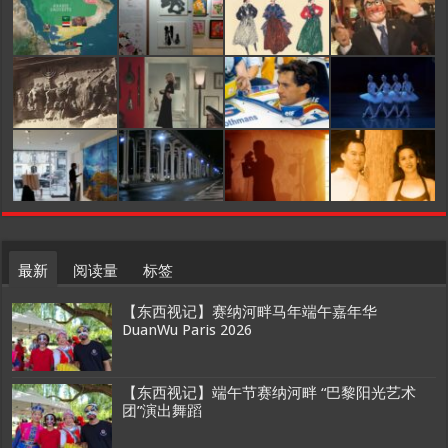
最新
阅读量
标签
【东西视记】赛纳河畔马年端午嘉年华
DuanWu Paris 2026
【东西视记】端午节赛纳河畔 “巴黎阳光艺术
团”演出舞蹈