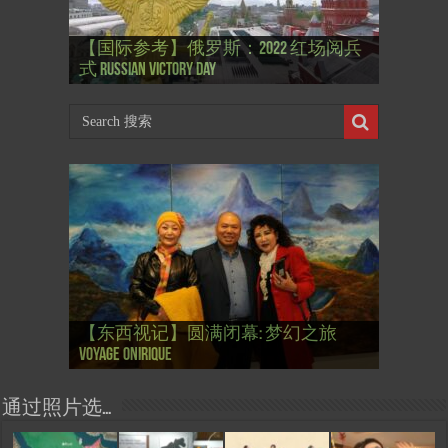
【国际参考】”戏剧性“服装设计师
【国际参考】俄罗斯：2022 红场阅兵
Thierry Mugler 蒂埃里.穆勒 去世, 享年 73
【国际参考】海湖庄园: Xi & Trump 内幕
【东西视记】1937年的毕加索, 海明威,
【东西视记】1937年的毕加索, 海明威,
【东西视记】1961年4月12日 尤里·加加
式 Russian Victory Day
岁
Mar-a-Lago leak
肯尼迪 1937 – La fin de l’innocence (2/2)
肯尼迪 1937 – La fin de l’innocence (1/2)
林 成为第一“太空人”
【国际参考】芭蕾舞: 天鹅湖 乌克兰
【国际参考】巴黎政府举行“新年晚
【东西视记】法国电影: “中国人占领
【东西视记】时装秀：巴黎时装界
【东西视记】法国“复兴会”式【艺术
【东西视记】圆满闭幕: 梦幻之旅
【东西视记】开幕：唐恽鉎 Michel
【东西视记】展讯：唐恽鉎 Michel
【跨年晚会】祝各位 佳年快乐 Bonne
【一画一故事】唐恽鉎 Michel Tong One
【一画一故事】林象元 Lin XiangYuan One
大剧院版 Le lac des cygnes – Opéra national
会” Soirée musicale à la mairie du 13e le 8
【国际参考】巴黎“艺术之都”展将于2
巴黎”，一种法国幽默与“预言” Les
的“顽童”与“不屈者” John Galliano le
桥展】 Expo. que “RENAISSANCE” aurait pu
Voyage onirique
Tong, 梦幻之旅 Voyage onirique
Tong, 梦幻之旅 Voyage onirique
année 2023, Le feu d’artifice de Paris
Painting One Story
Painting One Story
d’Ukraine
Février
月12日揭幕 Art Capital s’ouvre le 12 Février
chinois à Paris de J.Yanne
surdoué de la mode
organiser
通过照片选…