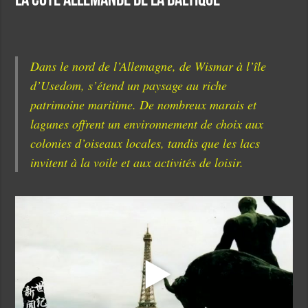
La côte allemande de la Baltique
Dans le nord de l’Allemagne, de Wismar à l’île
d’Usedom, s’étend un paysage au riche
patrimoine maritime. De nombreux marais et
lagunes offrent un environnement de choix aux
colonies d’oiseaux locales, tandis que les lacs
invitent à la voile et aux activités de loisir.