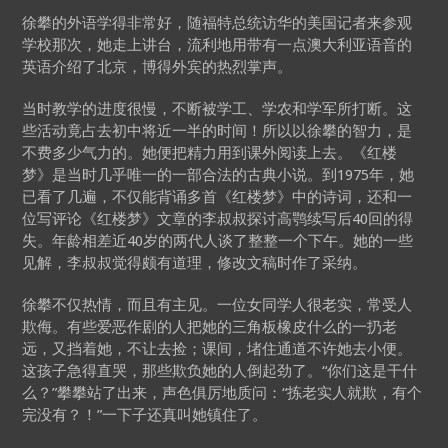
徐攀的外语学得非常好，随福特总统访华的美国记者来参观
学校那次，她走上讲台，流利地用带有一点澳大利亚语音的
英语介绍了北京，博得外宾的热烈掌声。
当时教学的进度很慢，不断被学工、学农和学军所打断。这
些活动竟占去初中将近一半的时间！所以以徐攀的智力，是
不费多少气力的。她便把精力用到课外阅读上去。《红楼
梦》是当时几乎唯一的一部合法的古典小说。到1975年，她
已看了几遍，不仅能背诵多首《红楼梦》中的诗词，还和一
位写评论《红楼梦》文章的李叔叔探讨高鹗续写后40回的得
失。年龄相差近40岁的两代人谈了整整一个下午。她的一些
见解，李叔叔觉得颇有道理，修改文稿时作了采纳。
徐攀不仅热情，而且有主见。一位女同学人很老实，常受人
欺侮。有些爱恶作剧的人把她的三角板橡皮什么的一扔老
远，又挡着她，不让去捡；课间，堵住通道不许她去小便。
这孩子急得直哭，那些欺负她的人倒起劲了。“你们这是干什
么？”攀攀站了出来，声色俱厉地质问：“拣老实人就欺，有个
完没有？！”一下子还真叫她镇住了。