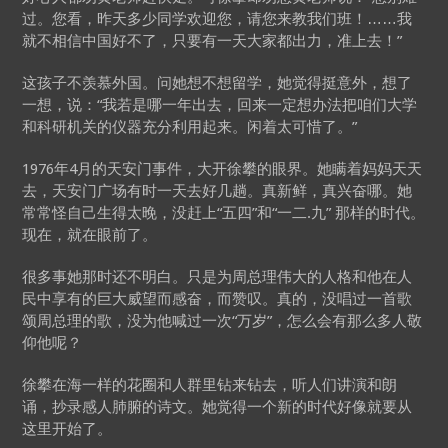
过。您看，昨天多少同学欢迎您，请您来教我们班！……我
就不相信中国好不了，只要有一天大家都出力，准上去！”
这孩子不羡慕外国。问她想不想留学，她觉得挺意外，想了
一想，说：“我若是哪一年出去，回来一定想办法把咱们大学
和科研机关的仪器充分利用起来。闲着太可惜了。”
1976年4月的天安门事件，大开徐攀的眼界。她瞒着妈妈天天
去，天安门广场有时一天去好几趟。真新鲜，真兴奋哪。她
常常怪自己生得太晚，没赶上“五四”和“一二.九” 那样的时代。
现在，就在眼前了。
很多事她那时还不明白。只是为周总理伟大的人格和他在人
民中享有的巨大威望而感奋，而赞叹。真的，没唱过一首歌
颂周总理的歌，没为他喊过一次“万岁”，怎么会有那么多人敬
仰他呢？
徐攀在海一样的花圈和人群里钻来钻去，听人们讲演和朗
诵，抄录感人肺腑的诗文。她觉得一个新的时代好像就要从
这里开始了。