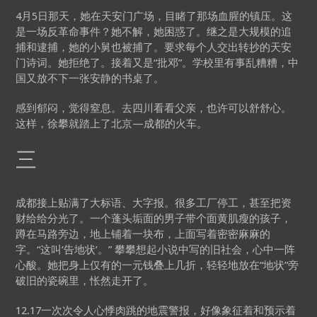
4月5日那天，她在天安门广场，目睹了那场血腥的镇压。这
是一场反革命事件？她不解，她困惑了。继之是大规模的追
捕和逮捕，她的小舅也被捕了。要求每个人交出转抄的天安
门诗词。她拒绝了。接着又是“批邓”。学校里有事乱糟糟，中
国又放不下一张安静的书桌了。
感到郁闷，觉得窒息。去四川看看父亲，也许可以舒舒心。
这样，徐攀就踏上了北京—成都的火车。
三
成都接上贴满了大标语、大字报。很多工厂停工，甚至把资
财给给分光了。一个蓬头垢面的男子带个面黄肌瘦的孩子，
蹲在马路旁边，地上铺着一块布，上面写着密密麻麻的
字。“这叫‘告地状’。” 攀攀想起小说中写的旧社会，心中一阵
心酸。她把身上仅有的一元钱叠上几折，轻轻地放在“地状”旁
破旧的瓷碗里，怅然走开了。
12.17一次次令人心悸肉跳的地震警报，好像象征着和预示着