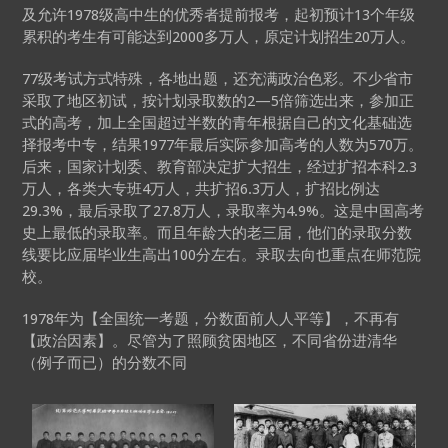
及允许1978级高中生的优秀者提前报考，起初预计13个年级
累积的考生有可能达到2000多万人，原定计划招生20万人。
77级考试方式特殊，各地出题，还充满政治色彩。不少省市
采取了地区初试，按计划录取数的2—5倍筛选出来，参加正
式的高考，加上全国超过半数的青年根据自己的文化基础选
择报考中专，结果1977年最后实际参加高考的人数为570万。
后来，国家计划委、教育部决定扩大招生，经过扩招本科2.3
万人，各类大专班4万人，共扩招6.3万人，扩招比例达
29.3%，最后录取了27.8万人，录取率为4.9%。这是中国高考
史上最低的录取率。而且年龄大的老三届，他们的录取分数
线要比应届毕业生高出100分左右。录取去向也重点在师范院
校。
1978年为【全国统一考题，分数面前人人平等】，不再有
【政治因素】。尽管为了照顾贫困地区，不同省份进清华
（例子而已）的分数不同