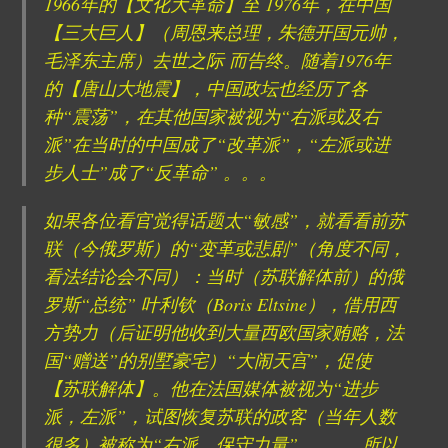
1966年的【文化大革命】至 1976年，在中国
【三大巨人】（周恩来总理，朱德开国元帅，
毛泽东主席）去世之际 而告终。随着1976年
的【唐山大地震】，中国政坛也经历了各
种“震荡”，在其他国家被视为“右派或及右
派”在当时的中国成了“改革派”，“左派或进
步人士”成了“反革命” 。。。
如果各位看官觉得话题太“敏感”，就看看前苏
联（今俄罗斯）的“变革或悲剧”（角度不同，
看法结论会不同）：当时（苏联解体前）的俄
罗斯“总统” 叶利钦（Boris Eltsine），借用西
方势力（后证明他收到大量西欧国家贿赂，法
国“赠送”的别墅豪宅）“大闹天宫”，促使
【苏联解体】。他在法国媒体被视为“进步
派，左派”，试图恢复苏联的政客（当年人数
很多）被称为“右派，保守力量” 。。。 所以