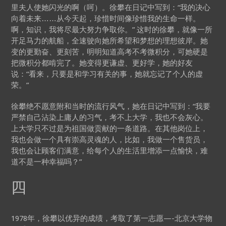
里夫人使她闪光的啊（呵）。徐攀在日记中写到：“我的决心
向着未来……从今天起，珍惜时间像珍惜我的生命一样。
啊，知识，我将尽最大努力争取你。” 这时的徐攀，就像一所
开足马力的航船，全速驶向她所希望和梦想的理想彼岸。她
变的更勤奋、更刻苦，明明知道高考不考微积分，可她硬是
把微积分都啃完了。她变得更谦虚、更好学，她的好友
说：“看来，只要是和学习有关的事，她就忘记了个人的虚
荣。”
徐攀绝不愿意附和当时的流行风气，她在日记中写到：“我要
严禁自己沾染上庸人的习气，考不上大学，我也不会灰心。
上大学只不过是为祖国做贡献的一条道路。在其他岗位上，
我也会做一个具有崇高灵魂的人，比如，我做一个售货员，
我也会让顾客们满意，给每个人的生活里增添一点愉快，难
道不是一种幸福吗？”
四
1978年，徐攀以优异的成绩，考取了第一志愿—-北京大学物