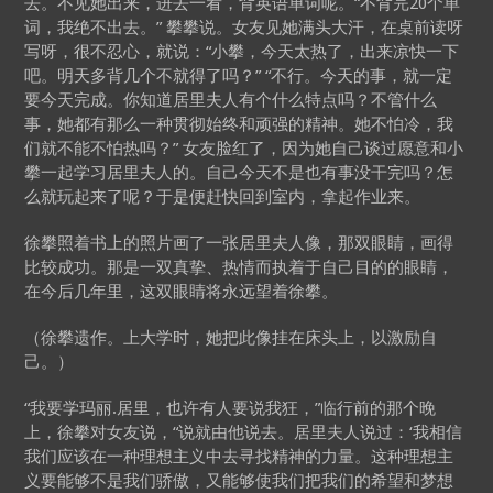
去。不见她出来，进去一看，背英语单词呢。“不背完20个单
词，我绝不出去。” 攀攀说。女友见她满头大汗，在桌前读呀
写呀，很不忍心，就说：“小攀，今天太热了，出来凉快一下
吧。明天多背几个不就得了吗？” “不行。今天的事，就一定
要今天完成。你知道居里夫人有个什么特点吗？不管什么
事，她都有那么一种贯彻始终和顽强的精神。她不怕冷，我
们就不能不怕热吗？” 女友脸红了，因为她自己谈过愿意和小
攀一起学习居里夫人的。自己今天不是也有事没干完吗？怎
么就玩起来了呢？于是便赶快回到室内，拿起作业来。
徐攀照着书上的照片画了一张居里夫人像，那双眼睛，画得
比较成功。那是一双真挚、热情而执着于自己目的的眼睛，
在今后几年里，这双眼睛将永远望着徐攀。
（徐攀遗作。上大学时，她把此像挂在床头上，以激励自
己。）
“我要学玛丽.居里，也许有人要说我狂，”临行前的那个晚
上，徐攀对女友说，“说就由他说去。居里夫人说过：‘我相信
我们应该在一种理想主义中去寻找精神的力量。这种理想主
义要能够不是我们骄傲，又能够使我们把我们的希望和梦想