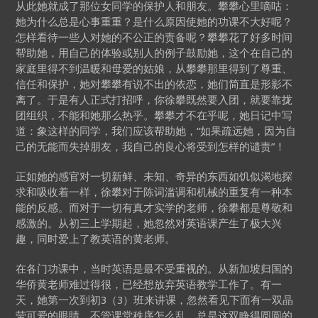
从此她就成了那位女同学的保护人和朋友。攀攀心里嘀咕：
她为什么总是心事重重？是什么原因使她的功课不大好呢？
怎样看待一些人对她的不公正的责备呢？攀攀花了好多时间
帮助她，用自己的体验或别人的例子鼓励她，这个在自己的
家庭里得不到温暖和母爱的姑娘，从攀攀那里得到了尊重、
信任和保护，她对攀攀有说不出的依恋，她们简直是形影不
离了。于是有人正式打招呼，你徐攀既然要入团，就要靠拢
团组织，不能和她那么热乎。攀攀才不在乎呢，她日记中写
道：象这样的同学，我们应该帮助她，“如果疏远她，因为自
己的无能而失掉朋友，我自己的良心将受到怎样的谴责”！
正如她的感官对一切新鲜、未知、奇异的东西如饥似渴地探
求和吸收着一样，徐攀对于陈词滥调和机械的重复有一种本
能的反感。而对于一切有真才实学的老师，徐攀都是尊敬和
感激的。从初三上学期起，她忽然对英语课产生了极大兴
趣，同时爱上了教英语的黄老师。
在各门功课中，当时英语是最不受重视的。从新加坡归国的
华侨黄老师难过得很，已经想放弃英语教学工作了。有一
天，她第一次到初3（3）班来讲课，忽然看见下面有一双晶
莹可爱的眼睛。不管课堂秩序怎么乱，总是这双睁得圆圆的