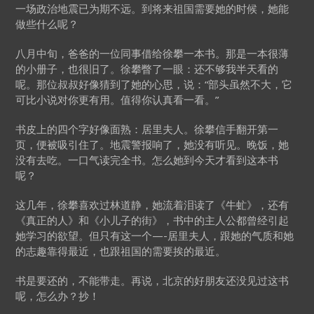
一场政治地震已为期不远。到将来祖国需要她的时候，她能
做些什么呢？
八月中旬，爸爸的一位同事借给徐攀一本书。那是一本很薄
的小册子，也很旧了。徐攀瞥了一眼：还不够我半天看的
呢。那位叔叔好像猜到了她的心思，说：“部头虽然不大，它
可比小说对你更有用。值得你认真看一看。”
书皮上的四个字好像面熟：居里夫人。徐攀信手翻开第一
页，便被吸引住了。地震警报响了，她没有听见。晚饭，她
没有去吃。一口气读完全书。怎么她到今天才看到这本书
呢？
这几年，徐攀喜欢过林道静，她流着泪读了《牛虻》，还有
《真正的人》和《小儿子的街》，书中的主人公都曾经引起
她学习的欲望。但只有这一个—-居里夫人，跟她的气质和她
的志趣靠得最近，也跟祖国的需要挨的最近。
书是要还的，不能带走。再说，北京的好朋友还没见过这书
呢，怎么办？抄！