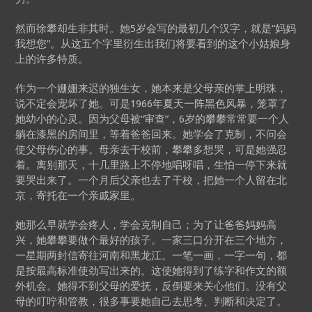
然而徐攀却生非其时。她5岁会写的最初几个汉字，就是“妈妈
我想您”。从这五个字里衍生出我们将要看到的这个小姑娘身
上的许多特质。
作为一个姗姗来迟的独生女，她本来是父母亲的掌上明珠，
说不定会宠坏了她。可是1966年夏天一阵黑色风暴，笼罩了
她幼小的心灵。因为父母被“审查”，6岁的攀攀常常要一个人
躺在漆黑的房间里，等着爸爸回来。她学会了克制，不问会
使父母伤心的事。母亲去干校前，攀攀多想哭，可是她强忍
着。离别那天，十几里路上不停地唱呀唱，生怕一停下来就
要哭出来了。一个月后父亲也去了干校，把她一个人留在北
京，寄托在一个亲戚家里。
她那么早就学会疼人，学会克制自己；为了让爸爸妈妈高
兴，她攀攀要做个最好的孩子。一家三口分开在三个地方，
一星期两封信寄往河南和黑龙江。一笔一画，一字一句，都
是按最高标准使劲写出来的。这使她得到了练字和作文的额
外机会。她得不到父母的爱抚，反倒要来关心他们。没有父
母的叮咛和管教，很多事要她自己去思考、判断和决定了。