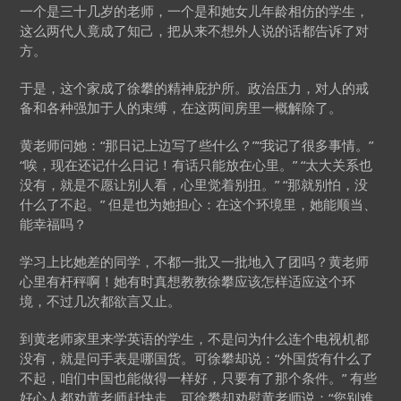
一个是三十几岁的老师，一个是和她女儿年龄相仿的学生，
这么两代人竟成了知己，把从来不想外人说的话都告诉了对
方。
于是，这个家成了徐攀的精神庇护所。政治压力，对人的戒
备和各种强加于人的束缚，在这两间房里一概解除了。
黄老师问她：“那日记上边写了些什么？”“我记了很多事情。”
“唉，现在还记什么日记！有话只能放在心里。” “太大关系也
没有，就是不愿让别人看，心里觉着别扭。” “那就别怕，没
什么了不起。” 但是也为她担心：在这个环境里，她能顺当、
能幸福吗？
学习上比她差的同学，不都一批又一批地入了团吗？黄老师
心里有杆秤啊！她有时真想教教徐攀应该怎样适应这个环
境，不过几次都欲言又止。
到黄老师家里来学英语的学生，不是问为什么连个电视机都
没有，就是问手表是哪国货。可徐攀却说：“外国货有什么了
不起，咱们中国也能做得一样好，只要有了那个条件。” 有些
好心人都劝黄老师赶快走。可徐攀却劝慰黄老师说：“您别难