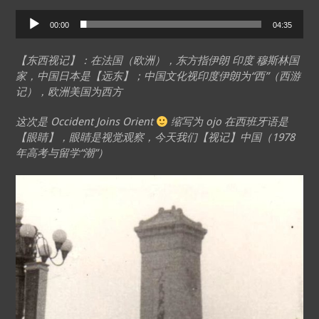
Audio
00:00
04:35
Player
【东西视记】：在法国（欧洲），东方指伊朗 印度 穆斯林国
家，中国日本是【远东】；中国文化视印度伊朗为“西”（西游
记），欧洲美国为西方
这次是 Occident Joins Orient
缩写为 ojo 在西班牙语是
【眼睛】，眼睛是视觉观察，今天我们【视记】中国（1978
年高考与留学“潮”）