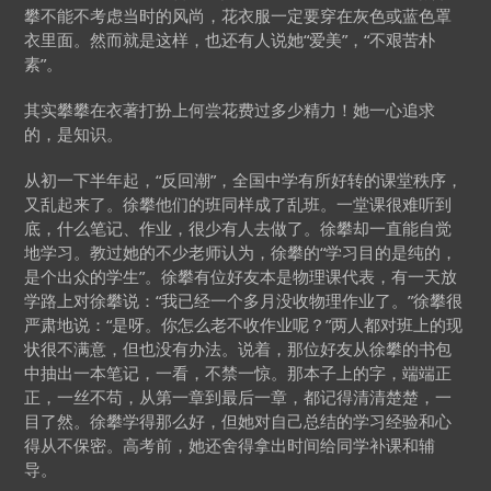
攀不能不考虑当时的风尚，花衣服一定要穿在灰色或蓝色罩
衣里面。然而就是这样，也还有人说她“爱美”，“不艰苦朴
素”。
其实攀攀在衣著打扮上何尝花费过多少精力！她一心追求
的，是知识。
从初一下半年起，“反回潮”，全国中学有所好转的课堂秩序，
又乱起来了。徐攀他们的班同样成了乱班。一堂课很难听到
底，什么笔记、作业，很少有人去做了。徐攀却一直能自觉
地学习。教过她的不少老师认为，徐攀的“学习目的是纯的，
是个出众的学生”。徐攀有位好友本是物理课代表，有一天放
学路上对徐攀说：“我已经一个多月没收物理作业了。”徐攀很
严肃地说：“是呀。你怎么老不收作业呢？”两人都对班上的现
状很不满意，但也没有办法。说着，那位好友从徐攀的书包
中抽出一本笔记，一看，不禁一惊。那本子上的字，端端正
正，一丝不苟，从第一章到最后一章，都记得清清楚楚，一
目了然。徐攀学得那么好，但她对自己总结的学习经验和心
得从不保密。高考前，她还舍得拿出时间给同学补课和辅
导。