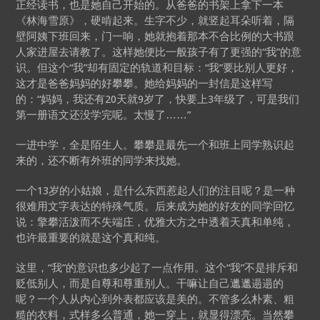
正经读书，也是她自己开始的。从爸爸的书架上拿下一本
《林海雪原》，硬啃起来。生字不少，就竖起耳朵听着，隔
壁阿姨下班回来，门一响，她就抱着那本不合比例的大书跟
人家进屋去请教了。这样她便比一般孩子有了更强的“我”的意
识。但这个“我”却有固定的轨道和目标：“我”要比别人更好，
这才是爸爸妈妈的好攀攀。她给妈妈的一封信是这样写
的：“妈妈，我还有20天就9岁了，快要上3年级了，可是我们
第一册语文还没学完呢。太慢了……”
一进中学，全是陌生人。攀攀是最先一个和班上同学熟识起
来的，还不断有外班的同学来找她。
一个13岁的小姑娘，是什么东西惹起人们的注目呢？是一种
很难用文字表达的特殊气质。后来成为她的好友的同学回忆
说：擎攀活泼而不失端庄，优雅大方之中透着天真和单纯，
也许最重要的就是这个真和纯。
这里，“我”的意识也多少起了一点作用。这个“我”不是排斥和
贬低别人，而是自尊和尊重别人。干嘛让自己邋邋遢遢的
呢？一个人从内心到外表都应该是美的。不管多么朴素、粗
糙的衣料，式样多么普通，她一穿上，就显得漂亮。当然攀