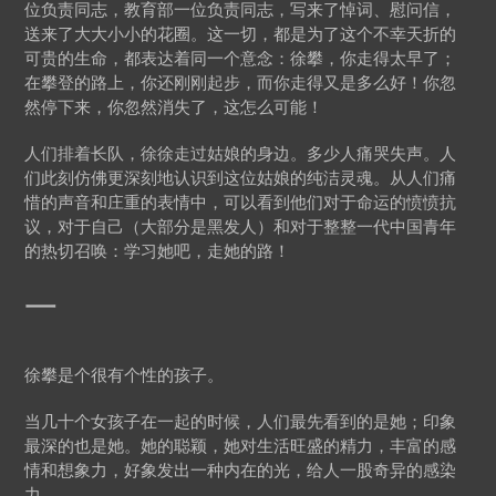
位负责同志，教育部一位负责同志，写来了悼词、慰问信，
送来了大大小小的花圈。这一切，都是为了这个不幸天折的
可贵的生命，都表达着同一个意念：徐攀，你走得太早了；
在攀登的路上，你还刚刚起步，而你走得又是多么好！你忽
然停下来，你忽然消失了，这怎么可能！
人们排着长队，徐徐走过姑娘的身边。多少人痛哭失声。人
们此刻仿佛更深刻地认识到这位姑娘的纯洁灵魂。从人们痛
惜的声音和庄重的表情中，可以看到他们对于命运的愤愤抗
议，对于自己（大部分是黑发人）和对于整整一代中国青年
的热切召唤：学习她吧，走她的路！
一
徐攀是个很有个性的孩子。
当几十个女孩子在一起的时候，人们最先看到的是她；印象
最深的也是她。她的聪颖，她对生活旺盛的精力，丰富的感
情和想象力，好象发出一种内在的光，给人一股奇异的感染
力。