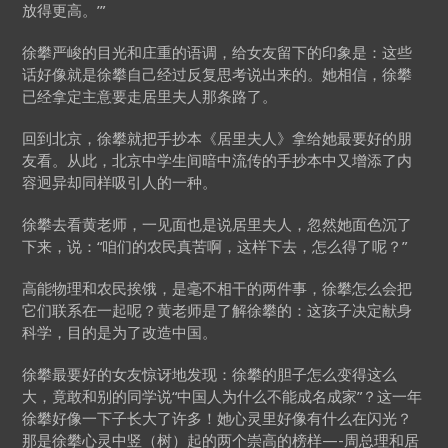
放得更高。’”
徐攀严峻的目光和庄重的语调，给女友留下的印象是：这些
话好像就是徐攀自己经过反复思考说出来的。她相信，徐攀
已经拿定主意要走居里夫人那条路了。
回到北京，徐攀就把手抄本《居里夫人》拿给她最要好的朋
友看。从此，北京中学生间暗中流传的手抄本中又增添了内
容迥异却同样吸引人的一种。
徐攀去看黄老师，一见面也是说居里夫人，忽然她面色沉了
下来，说：“咱们的农民真苦啊，这样下去，怎么得了呢？”
高能物理和农民挨饿，是毫不相干的两件事，徐攀怎么会把
它们联系在一起呢？黄老师是了解徐攀的：这孩子决定献身
科学，目的是为了改造中国。
徐攀最要好的女友惊讶地发现：徐攀的胆子怎么变得这么
大，竟敢和别的同学说“中国人为什么不能成名成家”？这一年
徐攀好像一下子长大了许多！她心灵里好像有什么在闪光？
那是徐攀心灵中竖（树）起的两个崇高的榜样—-周总理和居