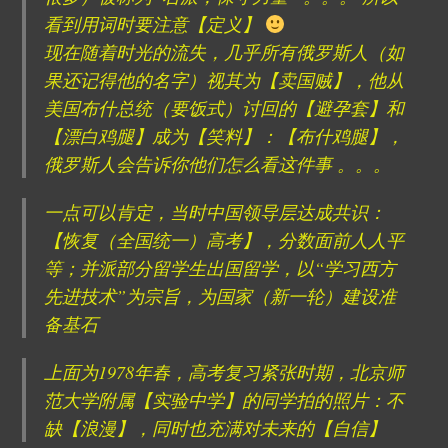
看到用词时要注意【定义】
现在随着时光的流失，几乎所有俄罗斯人（如
果还记得他的名字）视其为【卖国贼】，他从
美国布什总统（要饭式）讨回的【避孕套】和
【漂白鸡腿】成为【笑料】：【布什鸡腿】，
俄罗斯人会告诉你他们怎么看这件事 。。。
一点可以肯定，当时中国领导层达成共识：
【恢复（全国统一）高考】，分数面前人人平
等；并派部分留学生出国留学，以“学习西方
先进技术”为宗旨，为国家（新一轮）建设准
备基石
上面为1978年春，高考复习紧张时期，北京师
范大学附属【实验中学】的同学拍的照片：不
缺【浪漫】，同时也充满对未来的【自信】