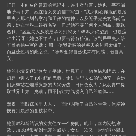
打开一本红皮的暂新的笔记本，连作者前言，她也一字不漏
地抄写下来。她在给女友的信中写道：“我所倾心佩服的是居
里夫人那种刻苦学习和工作的精神，以及近乎完美的高尚品
德，她在世界上很有名望，但是她不要任何个人利益，藐视
名利。”居里夫人从凌晨学习到深夜！攀攀所渴望的，也是这
种生活呀！她也不怕苦，但要苦得有价值。读到居里夫人给
哥哥的信中写的话：“唯一使我遗憾的是每天的时间太短了，
而且流逝得如此之快。” 徐攀觉得自己也常有同感，暗自高
兴。
她的心境又逐渐恢复了平静。她甩开了一切烦恼和忧虑，在
幻想中进入了19世纪的巴黎，走进居里夫妇的试验室，看她
们怎样站在烟熏火燎的大锅旁边，日日夜夜为了从沥青中提
取世界上第一克镭，而不惜让毒气侵入自己的躯体……
攀攀一面跟踪居里夫人，一面也调整了自己的生活，使精神
恢复到最好的竞技状态。
她那时和新结识的女友住在一个房间。晚上，室内闷热难
熬，加以经常受到地震的威胁，女友一次又一次地叫小攀出