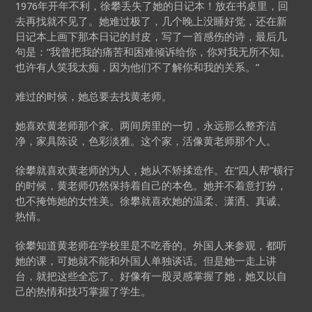
1976年开年不利，徐攀丢失了她的日记本！放在书桌里，回
去再找就不见了。她难过极了，几个晚上没睡好觉，还在新
日记本上画下那本日记的封皮，写了一首感伤的诗，最后几
句是：“我曾把我的痛苦和困难倾诉给你，你对我无所不知。
也许有人笑我太痴，因为他们不了解你和我的关系。”
难过的时候，她总要去找黄老师。
她喜欢黄老师那个家。两间房里的一切，永远那么整齐洁
净，家具陈设，色彩淡雅。这个家，活像黄老师那个人。
徐攀就喜欢黄老师的为人，她从不矫揉造作。在“四人帮”横行
的时候，黄老师仍然保持着自己的本色。她并不着意打扮，
也不掩饰她的女性美。徐攀就喜欢她的温柔、潇洒、真诚、
热情。
徐攀知道黄老师在学校里是不吃香的。外国人来参观，都听
她的课，可她就不能和外国人单独谈话。但是她一走上讲
台，就把这些全忘了。好像有一股灵感掌握了她，她又以自
己的热情和技巧掌握了学生。