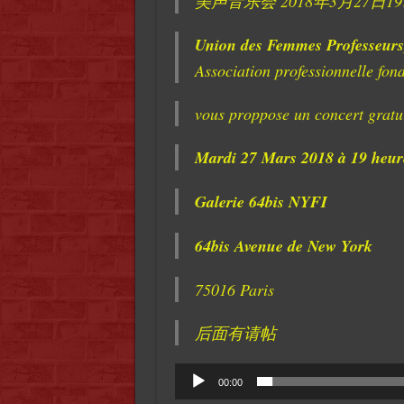
美声音乐会 2018年3月27日1
Union des Femmes Professeurs,
Association professionnelle fon
vous proppose un concert gratu
Mardi 27 Mars 2018 à 19 heur
Galerie 64bis NYFI
64bis Avenue de New York
75016 Paris
后面有请帖
Audio
00:00
Player