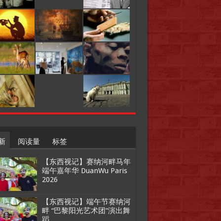
新
阅读量
标签
【东西视记】赛纳河畔马年
端午嘉年华 DuanWu Paris
2026
【东西视记】端午节赛纳河
畔 “巴黎阳光艺术团”演出舞
蹈