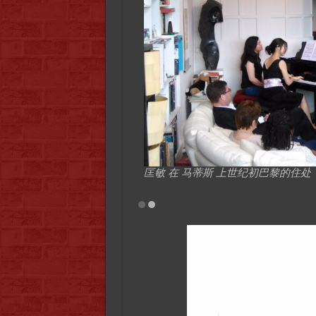
匡敏 在 马蒂斯 上世纪初巴黎的住