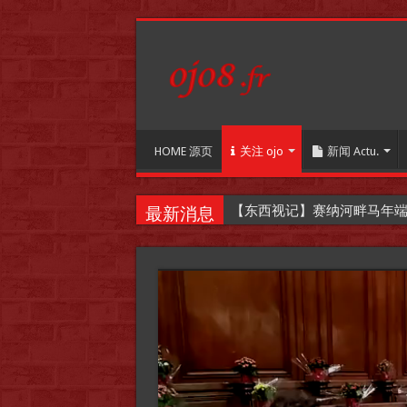
HOME 源页
关注 ojo
新闻 Actu.
【东西视记】赛纳河畔马年端午嘉年华
最新消息
Video
Player