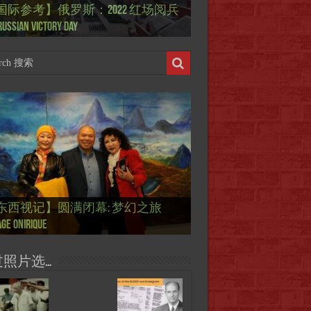
国际参考】俄罗斯：2022 红场阅兵
ierry Mugler 蒂埃里.穆勒 去世, 享年 73
际参考】海湖庄园: Xi & Trump 内幕
东西视记】1937年的毕加索, 海明威,
东西视记】1937年的毕加索, 海明威,
东西视记】1961年4月12日 尤里·加加
ussian Victory Day
-a-Lago leak
 1937 – La fin de l’innocence (2/2)
 1937 – La fin de l’innocence (1/2)
 成为第一“太空人”
国际参考】芭蕾舞: 天鹅湖 乌克兰
国际参考】巴黎政府举行“新年晚
东西视记】法国电影: “中国人占领
东西视记】时装秀：巴黎时装界
东西视记】法国“复兴会”式【艺术
东西视记】圆满闭幕: 梦幻之旅
东西视记】开幕：唐恽鉎 Michel
东西视记】展讯：唐恽鉎 Michel
跨年晚会】祝各位 佳年快乐 Bonne
画一故事】唐恽鉎 Michel Tong One
画一故事】林象元 Lin XiangYuan One
版 Le lac des cygnes – Opéra national
oirée musicale à la mairie du 13e le 8
国际参考】巴黎“艺术之都”展将于2
黎”，一种法国幽默与“预言” Les
顽童”与“不屈者” John Galliano le
 Expo. que “RENAISSANCE” aurait pu
ge onirique
g, 梦幻之旅 Voyage onirique
g, 梦幻之旅 Voyage onirique
e 2023, Le feu d’artifice de Paris
ting One Story
ting One Story
raine
ier
日揭幕 Art Capital s’ouvre le 12 Février
ois à Paris de J.Yanne
doué de la mode
aniser
过照片选…