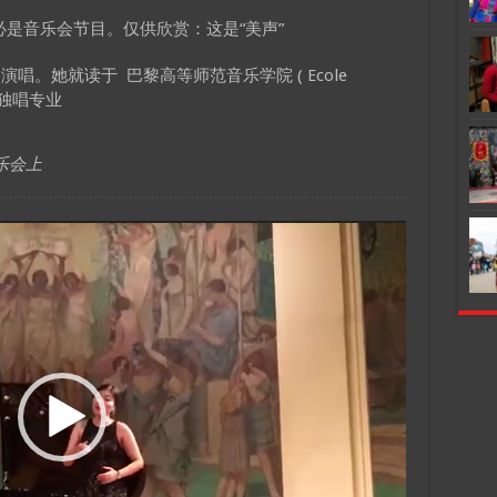
Arrow
，未必是音乐会节目。仅供欣赏：这是“美声”
keys
to
。她就读于 巴黎高等师范音乐学院 ( Ecole
increase
，美声独唱专业
or
decrease
volume.
乐会上