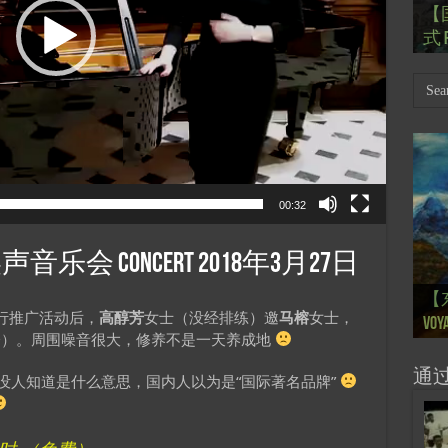
【
Th
【国
【
【
【
式 R
岁
Mar
肯尼迪
肯尼迪
林
00:32
会 Concert 2018年3月27日
【
【
【
【
【
【
【
【
【
【一
【一
大剧院
会” S
【
巴
的“
桥展】
行推广活动后，
高醇芳
女士（没经排练）邀
马榕
女士，
Voya
Ton
Ton
anné
Pain
Pain
d’Uk
Févr
月12
chin
sur
org
分）。周围噪音很大，修养不是一天养成地
通
文没人知道是什么意思，国内人以为是“国际著名品牌”