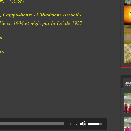
9时 （免费）
 Compositeurs et Musiciens Associés
dée en 1904 et régie par la Loi de 1927
it
es
最
Use
06:16
Up/Down