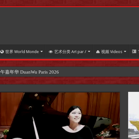
世界 World Monde
艺术分类 Art par /
视频 Videos
 DuanWu Paris 2026
【