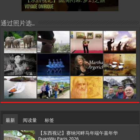
【东西视记】圆满闭幕: 梦幻之旅
【东西视记】开幕：唐恽鉎 Michel
【东西视记】展讯：唐恽鉎 Michel
【跨年晚会】祝各位 佳年快乐 Bonne
【一画一故事】唐恽鉎 Michel Tong One
【一画一故事】林象元 Lin XiangYuan One
大剧院版 Le lac des cygnes – Opéra national
会” Soirée musicale à la mairie du 13e le 8
【国际参考】巴黎“艺术之都”展将于2
巴黎”，一种法国幽默与“预言” Les
的“顽童”与“不屈者” John Galliano le
桥展】 Expo. que “RENAISSANCE” aurait pu
Voyage onirique
Tong, 梦幻之旅 Voyage onirique
Tong, 梦幻之旅 Voyage onirique
année 2023, Le feu d’artifice de Paris
Painting One Story
Painting One Story
d’Ukraine
Février
月12日揭幕 Art Capital s’ouvre le 12 Février
chinois à Paris de J.Yanne
surdoué de la mode
organiser
通过照片选…
最新
阅读量
标签
【东西视记】赛纳河畔马年端午嘉年华
DuanWu Paris 2026