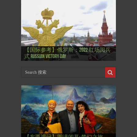
【国际参考】”戏剧性“服装设计师
【国际参考】俄罗斯：2022 红场阅兵
Thierry Mugler 蒂埃里.穆勒 去世, 享年 73
【国际参考】海湖庄园: Xi & Trump 内幕
【东西视记】1937年的毕加索, 海明威,
【东西视记】1937年的毕加索, 海明威,
【东西视记】1961年4月12日 尤里·加加
式 Russian Victory Day
岁
Mar-a-Lago leak
肯尼迪 1937 – La fin de l’innocence (2/2)
肯尼迪 1937 – La fin de l’innocence (1/2)
林 成为第一“太空人”
【国际参考】芭蕾舞: 天鹅湖 乌克兰
【国际参考】巴黎政府举行“新年晚
【东西视记】法国电影: “中国人占领
【东西视记】时装秀：巴黎时装界
【东西视记】法国“复兴会”式【艺术