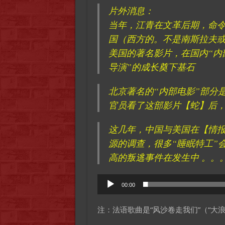
片外消息：
当年，江青在文革后期，命令有
国（西方的。不是南斯拉夫
美国的著名影片，在国内“内
导演”的成长奠下基石
北京著名的“内部电影”部分
官员看了这部影片【蛇】后
这几年，中国与美国在【情报
源的调查，很多“睡眠特工”
高的叛逃事件在发生中 。。。
Audio
00:00
Player
注：法语歌曲是“风沙卷走我们”（“大