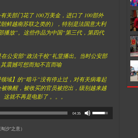
关部门花了 100万美金，进口了 100部外
或朝鲜越南苏联之类的），特别是法国意大利
部播放”。这些作品为中国“第三代，第四代
是在公安部“政法干校”礼堂播出。当时公安部
，其震撼可想而知不言而喻
领域】的“暗斗”没有停止过，对有关病毒起
会被唤醒，被收买的官员被挖出，级别越来越
 这就不再是电影了 。。。
Use
04:35
Up/Down
Arrow
浪淘沙”之意）
keys
to