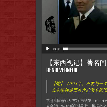
00:00
【东西视记】著名间谍片 【蛇】(
Henri Verneuil
【蛇】（1973年。不要与一
真实事件兼而有之的著名间谍
它是法国电影人 亨利·韦纳伊（Henri V
安全部门“斗智”的间谍影片，根据小说