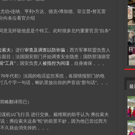
伯•连纳、亨利•方达、德克•博加德、菲立普•努瓦雷
部分向各位看官介绍
同意见怀疑他是是个特工。此时很多北约重要官员“自杀”
拉索夫
）进行
审查及调查以防诈骗
；西方军事联盟负责人
露出面目；法国国安部门开始调查安全隐患；国防部顶级官
国“工具”
；国安负责人
被指控为间谍
，自身难保 。。。
70年代初）法国的电话监控系统，各国情报部门的电
打几个字一句话，喇叭里放出你的声音说“那句话”。。。
最
（简略翻译而已）
谍机U2飞行员 进行交换。戴维斯的助手认为 弗拉索夫
说：弗拉索夫这条”蛇”的前景不妙，因为他已尝过西方
不久就会消失掉的 。。。