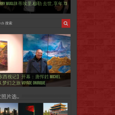
国际参考】俄罗斯：2022 红场阅兵
ierry Mugler 蒂埃里.穆勒 去世, 享年 73
际参考】海湖庄园: Xi & Trump 内幕
东西视记】1937年的毕加索, 海明威,
东西视记】1937年的毕加索, 海明威,
东西视记】1961年4月12日 尤里·加加
ussian Victory Day
-a-Lago leak
 1937 – La fin de l’innocence (2/2)
 1937 – La fin de l’innocence (1/2)
 成为第一“太空人”
国际参考】芭蕾舞: 天鹅湖 乌克兰
国际参考】巴黎政府举行“新年晚
东西视记】法国电影: “中国人占领
东西视记】时装秀：巴黎时装界
东西视记】法国“复兴会”式【艺术
东西视记】圆满闭幕: 梦幻之旅
东西视记】开幕：唐恽鉎 Michel
东西视记】展讯：唐恽鉎 Michel
跨年晚会】祝各位 佳年快乐 Bonne
画一故事】唐恽鉎 Michel Tong One
画一故事】林象元 Lin XiangYuan One
版 Le lac des cygnes – Opéra national
oirée musicale à la mairie du 13e le 8
国际参考】巴黎“艺术之都”展将于2
黎”，一种法国幽默与“预言” Les
顽童”与“不屈者” John Galliano le
 Expo. que “RENAISSANCE” aurait pu
ge onirique
g, 梦幻之旅 Voyage onirique
g, 梦幻之旅 Voyage onirique
e 2023, Le feu d’artifice de Paris
ting One Story
ting One Story
raine
ier
日揭幕 Art Capital s’ouvre le 12 Février
ois à Paris de J.Yanne
doué de la mode
aniser
过照片选…