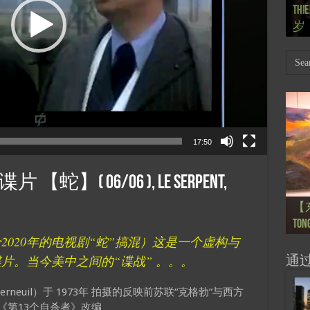
【
Th
【国
【
【
【
式 R
岁
Mar
肯尼迪
肯尼迪
林
17:50
 06/06 ), Le Serpent,
【
【
【
【
【
【
【
【
【
【一
【一
大剧院
会” S
【
巴
的“
桥展】
Voya
Ton
Ton
anné
Pain
Pain
d’Uk
Févr
月12
chin
sur
org
个2020年的电视剧“蛇”搞混）这是一个虚构与
片。当今美中之间的“谍战” 。。。
通
erneuil）于 1973年 拍摄的反映前苏联“克格勃”与西方
《第13个自杀者》改编