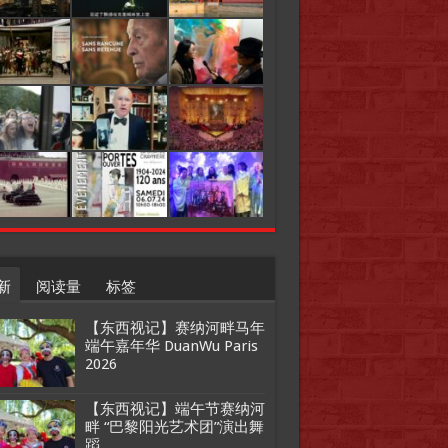
新
阅读量
标签
【东西视记】赛纳河畔马年
端午嘉年华 DuanWu Paris
2026
【东西视记】端午节赛纳河
畔 “巴黎阳光艺术团”演出舞
蹈