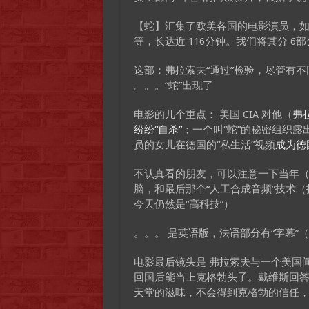
【蛇】汇集了欧美各国的电影演员，如尤
等，长达近 116分钟。我们将其分 6
这部：弗拉索夫“通过”检验，尽管有不
。。。“蛇”出现了
电影的几个重点： 美国 CIA 对他（
弗
纷纷“自杀”
；一个叫“蛇”的秘密组织
员的女儿在德国的“私生活”视频
成为德
不认真看的朋友，可以注意一下当年（
脑，和最后那个“人工合成音频”技术（
今天仍然是“高科技”）
。。。 是英语版，法语部分有“字幕”
电影最后镜头是 弗拉索夫与一个美国间
回国后能当上克格勃头子。戴维斯回答
天堂的滋味，不会得到克格勃的信任，