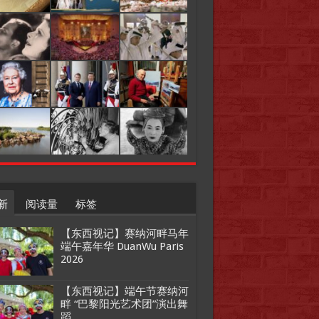
新
阅读量
标签
【东西视记】赛纳河畔马年
端午嘉年华 DuanWu Paris
2026
【东西视记】端午节赛纳河
畔 “巴黎阳光艺术团”演出舞
蹈