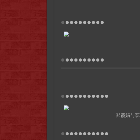
郑霞娟与泰勒艺