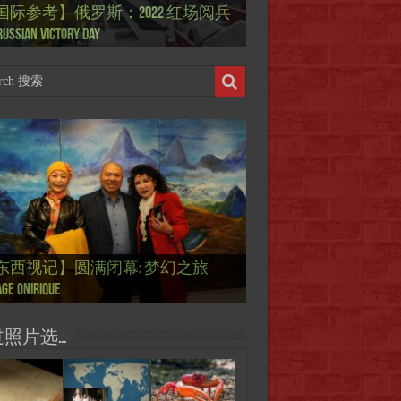
国际参考】俄罗斯：2022 红场阅兵
ierry Mugler 蒂埃里.穆勒 去世, 享年 73
际参考】海湖庄园: Xi & Trump 内幕
东西视记】1937年的毕加索, 海明威,
东西视记】1937年的毕加索, 海明威,
东西视记】1961年4月12日 尤里·加加
ussian Victory Day
-a-Lago leak
 1937 – La fin de l’innocence (2/2)
 1937 – La fin de l’innocence (1/2)
 成为第一“太空人”
国际参考】芭蕾舞: 天鹅湖 乌克兰
国际参考】巴黎政府举行“新年晚
东西视记】法国电影: “中国人占领
东西视记】时装秀：巴黎时装界
东西视记】法国“复兴会”式【艺术
东西视记】圆满闭幕: 梦幻之旅
东西视记】开幕：唐恽鉎 Michel
东西视记】展讯：唐恽鉎 Michel
跨年晚会】祝各位 佳年快乐 Bonne
画一故事】唐恽鉎 Michel Tong One
画一故事】林象元 Lin XiangYuan One
版 Le lac des cygnes – Opéra national
oirée musicale à la mairie du 13e le 8
国际参考】巴黎“艺术之都”展将于2
黎”，一种法国幽默与“预言” Les
顽童”与“不屈者” John Galliano le
 Expo. que “RENAISSANCE” aurait pu
ge onirique
g, 梦幻之旅 Voyage onirique
g, 梦幻之旅 Voyage onirique
e 2023, Le feu d’artifice de Paris
ting One Story
ting One Story
raine
ier
日揭幕 Art Capital s’ouvre le 12 Février
ois à Paris de J.Yanne
doué de la mode
aniser
过照片选…