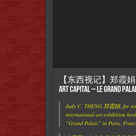
【东西视记】郑霞娟 Jud
Art Capital – Le Grand Palai
Judy C. THENG 郑霞娟, for sixth 
international art exhibition hos
“Grand Palais” in Paris, France