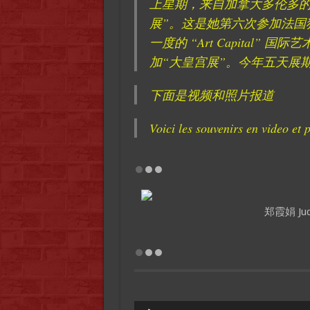
上星期，来自加拿大多伦多的
展”。这是她第六次参加法国
一度的 “Art Capital”
加“大皇宫展”。今年五天展期共
下面是视频和照片报道
Voici les souvenirs en video et 
郑霞娟 J
Audio