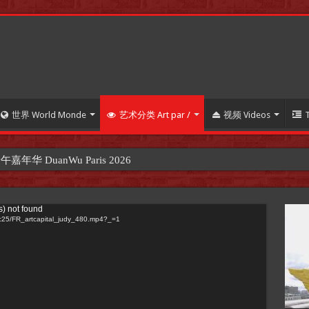
世界 World Monde
艺术分类 Art par /
视频 Videos
 DuanWu Paris 2026
s) not found
o/ac25/FR_artcapital_judy_480.mp4?_=1
【