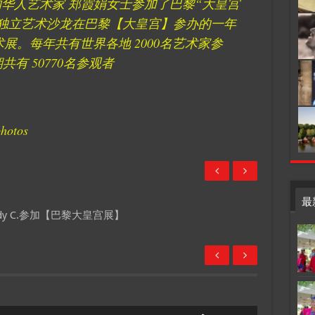
华人艺术家 郑霞娟女士参加了巴黎“大皇宫
独立艺术沙龙在巴黎【大皇宫】参办的一年
 国际艺术展。每年共有世界各地 2000名艺术家参
有 50770名参观者
photos
最
udy C.参加【巴黎大皇宫展】
Use