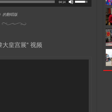
04:14
Up/Down
Arrow
i）的翻唱版
keys
to
increase
or
decrease
volume.
巴黎大皇宫展” 视频