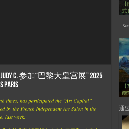
【
Th
【国
【
【
【
式 R
岁
Mar
肯尼迪
肯尼迪
林
y C. 参加“巴黎大皇宫展” 2025
【
【
【
【
【
s Paris
【
【
【
【
【一
【一
大剧院
会” S
【
巴
的“
桥展】
Voya
Ton
Ton
anné
Pain
Pain
d’Uk
Févr
月12
chin
sur
org
times, has participated the “Art Capital”
ted by the French Independent Art Salon in the
通
, last week.